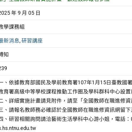
2025 年 9 月 05 日
教學課務組
最新消息
,
研習講座
轉知
239
一、依據教育部國民及學前教育署107年1月15日臺教國署高
教育署高級中等學校課程推動工作圈及學科群科中心設置
二、詳細實施計畫請見附件，請至「全國教師在職進修資
三、請報名教師務必確認於全國教師在職進修資訊網留下
四、研習相關詢問請洽藝術生活學科中心游小姐，電話：02-2707
s.hs.ntnu.edu.tw