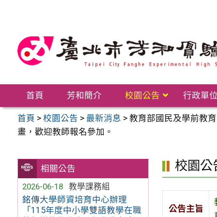
跳
至
主
要
內
容
區
首頁
芳和簡介
校園公告
行政單
首頁
>
校園公告
>
最新消息
>
教育部國民及學前教育
畫，歡迎教師報名參加。
校園公
相關公告
2026-06-18
教學課務組
銘傳大學師資培育中心辦理
公告主旨
「115年度中小學雙語教學在職