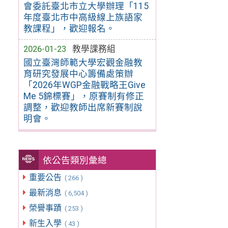
會委託臺北市立大學辦理「115
年度臺北市中高級線上族語家
教課程」，歡迎報名。
2026-01-23
教學課務組
國立臺灣師範大學宏觀金融教
育研究發展中心籌備處策辦
「2026年WGP金融戰略王Give
Me 5錦標賽」，原賽制有修正
調整，歡迎教師出席新賽制說
明會。
依公告類別彙總
重要公告
( 266 )
最新消息
( 6,504 )
榮譽事蹟
( 253 )
新生入學
( 43 )