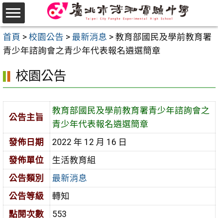
跳
至
選
主
首頁
>
校園公告
>
最新消息
>
教育部國民及學前教育署
單
要
青少年諮詢會之青少年代表報名遴選簡章
內
校園公告
容
區
教育部國民及學前教育署青少年諮詢會之
公告主旨
青少年代表報名遴選簡章
發佈日期
2022 年 12 月 16 日
發佈單位
生活教育組
公告類別
最新消息
公告等級
轉知
點閱次數
553