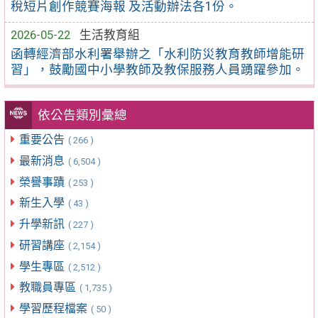
稅短片創作競賽海報 及活動辦法各1份。
2026-05-22
生活教育組
函轉經濟部水利署舉辦之「水利防災教育教師增能研
習」，鼓勵國中小學教師及教保服務人員踴躍參加。
依公告類別彙總
重要公告
( 266 )
最新消息
( 6,504 )
榮譽事蹟
( 253 )
新生入學
( 43 )
升學新訊
( 227 )
研習講座
( 2,154 )
學生專區
( 2,512 )
教職員專區
( 1,735 )
學習歷程檔案
( 50 )