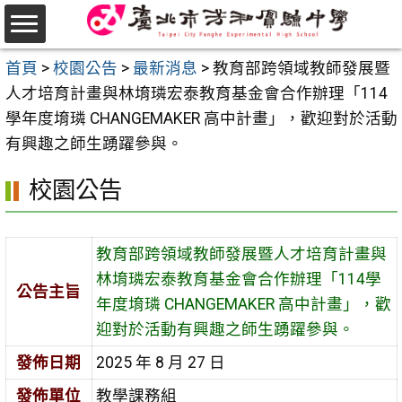
跳
至
選
主
首頁
>
校園公告
>
最新消息
>
教育部跨領域教師發展暨
單
要
人才培育計畫與林堉璘宏泰教育基金會合作辦理「114
內
學年度堉璘 CHANGEMAKER 高中計畫」，歡迎對於活動
容
有興趣之師生踴躍參與。
區
校園公告
教育部跨領域教師發展暨人才培育計畫與
林堉璘宏泰教育基金會合作辦理「114學
公告主旨
年度堉璘 CHANGEMAKER 高中計畫」，歡
迎對於活動有興趣之師生踴躍參與。
發佈日期
2025 年 8 月 27 日
發佈單位
教學課務組