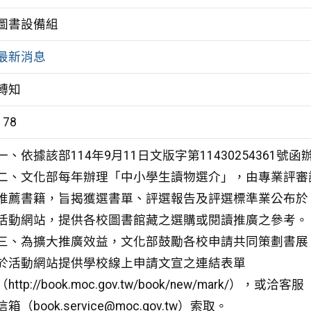
圖書設備組
最新消息
轉知
178
一、依據該部114年9月11日文版字第11430254361號函
二、文化部每年辦理「中小學生讀物選介」，由專業評審
推薦書籍，旨揭獲選書單、評選報告及評選標準業公布於
活動網站，提供各校圖書館藏之選購或閱讀推廣之參考。
三、為擴大推廣效益，文化部鼓勵各校申請共同策劃書展
於活動網站提供學校線上申請文宣之連結表單
（http://book.moc.gov.tw/book/new/mark/），或洽客服
信箱（book.service@moc.gov.tw）索取。