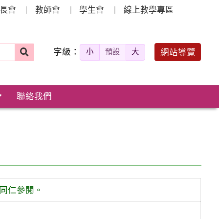
長會
教師會
學生會
線上教學專區
字級：
送出
網站導覽
小
預設
大
搜
尋：
聯絡我們
生同仁參閱。