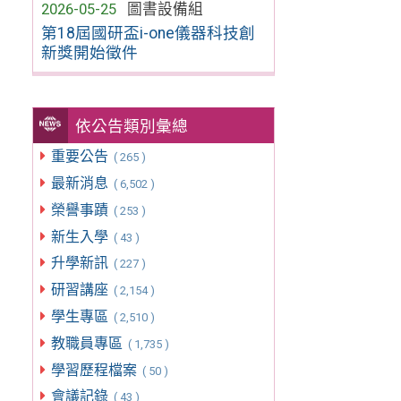
2026-05-25
圖書設備組
第18屆國研盃i-one儀器科技創
新獎開始徵件
依公告類別彙總
重要公告
( 265 )
最新消息
( 6,502 )
榮譽事蹟
( 253 )
新生入學
( 43 )
升學新訊
( 227 )
研習講座
( 2,154 )
學生專區
( 2,510 )
教職員專區
( 1,735 )
學習歷程檔案
( 50 )
會議記錄
( 43 )