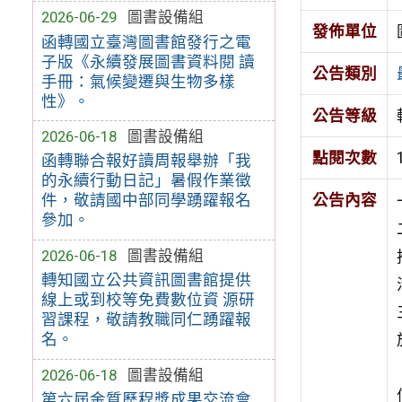
2026-06-29
圖書設備組
發佈單位
函轉國立臺灣圖書館發行之電
子版《永續發展圖書資料閱 讀
公告類別
手冊：氣候變遷與生物多樣
性》。
公告等級
2026-06-18
圖書設備組
點閱次數
函轉聯合報好讀周報舉辦「我
的永續行動日記」暑假作業徵
件，敬請國中部同學踴躍報名
公告內容
參加。
2026-06-18
圖書設備組
轉知國立公共資訊圖書館提供
線上或到校等免費數位資 源研
習課程，敬請教職同仁踴躍報
名。
2026-06-18
圖書設備組
第六屆金質歷程獎成果交流會