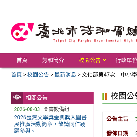
跳
至
主
要
內
容
區
首頁
芳和簡介
校園公告
行政單
首頁
>
校園公告
>
最新消息
>
文化部第47次「中小
校園公
相關公告
2026-08-03
圖書設備組
2026臺灣文學獎金典獎入圍書
公告主旨
展推廣活動簡章，敬請同仁踴
躍參與。
發佈日期