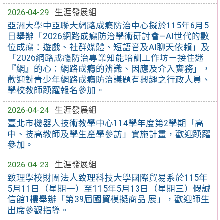
2026-04-29
生涯發展組
亞洲大學中亞聯大網路成癮防治中心擬於115年6月5
日舉辦「2026網路成癮防治學術研討會—AI世代的數
位成癮：遊戲、社群媒體、短語音及AI聊天依賴」及
「2026網路成癮防治專業知能培訓工作坊－接住迷
『網』的心：網路成癮的辨識、因應及介入實務」，
歡迎對青少年網路成癮防治議題有興趣之行政人員、
學校教師踴躍報名參加。
2026-04-24
生涯發展組
臺北市機器人技術教學中心114學年度第2學期「高
中、技高教師及學生產學參訪」實施計畫，歡迎踴躍
參加。
2026-04-23
生涯發展組
致理學校財團法人致理科技大學國際貿易系於115年
5月11日（星期一）至115年5月13日（星期三）假誠
信館1樓舉辦「第39屆國貿模擬商品 展」，歡迎師生
出席參觀指導。