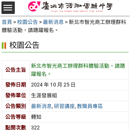
跳
至
選
主
首頁
>
校園公告
>
最新消息
>
新北市智光商工辦理群科
單
要
體驗活動，請踴躍報名。
內
校園公告
容
區
新北市智光商工辦理群科體驗活動，請踴
公告主旨
躍報名。
發佈日期
2024 年 10 月 25 日
發佈單位
生涯發展組
公告類別
最新消息
,
研習講座
,
教職員專區
公告等級
轉知
點閱次數
322