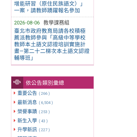
增能研習（原住民族語文）」
一案，請教師踴躍報名參加
2026-08-06
教學課務組
臺北市政府教育局請各校積極
薦派教師參與「高級中等學校
教師本土語文認證培訓實施計
畫—第二十二梯次本土語文認證
輔導班」
依公告類別彙總
重要公告
( 266 )
最新消息
( 6,504 )
榮譽事蹟
( 253 )
新生入學
( 43 )
升學新訊
( 227 )