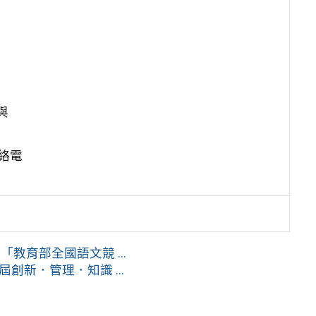
與
絡電
育部全國語文競 ...
屆創新．管理．知識 ...