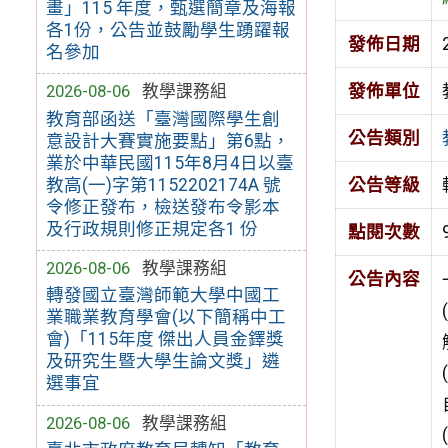
畫」115 年度，甄選簡章及海報
各1份，公告並鼓勵學生踴躍報
發佈日期
名參加
發佈單位
2026-08-06
教學課務組
教育部函送「臺灣國際學生創
公告類別
意設計大賽實施要點」第6點，
業於中華民國115年8月4日以臺
教高(一)字第1152202174A 號
公告等級
令修正發布，檢送發布令影本
及行政規則修正規定各1 份
點閱次數
2026-08-06
教學課務組
公告內容
轉發國立臺灣師範大學中國工
業職業教育學會(以下簡稱中工
會)「115年度 傑出人員金鐸獎
及研究生暨大學生論文獎」遴
選事宜
2026-08-06
教學課務組