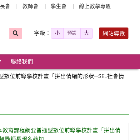
長會
教師會
學生會
線上教學專區
字級：
送出
網站導覽
小
預設
大
搜
尋：
聯絡我們
型數位前導學校計畫「拼出情緒的形狀—SEL社會情
基本教育課程綱要普通型數位前導學校計畫「拼出情
，鼓勵師長報名參加