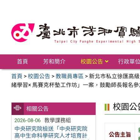
跳
至
主
要
內
容
區
首頁
芳和簡介
校園公告
行政單
首頁
>
校園公告
>
教職員專區
>
新北市私立徐匯高級
緒學習× 馬賽克杯墊工作坊」一案，鼓勵師長報名參
校園公
相關公告
2026-08-06
教學課務組
中央研究院檢送「中央研究院
公告主旨
高中生命科學研究人才培育計