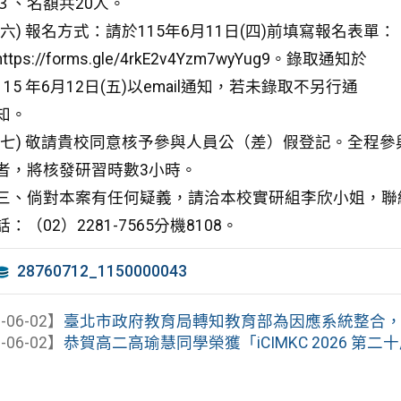
３、名額共20人。
(六) 報名方式：請於115年6月11日(四)前填寫報名表單：
https://forms.gle/4rkE2v4Yzm7wyYug9。錄取通知於
115 年6月12日(五)以email通知，若未錄取不另行通
知。
(七) 敬請貴校同意核予參與人員公（差）假登記。全程參
者，將核發研習時數3小時。
三、倘對本案有任何疑義，請洽本校實研組李欣小姐，聯
話：（02）2281-7565分機8108。
28760712_1150000043
-06-02】
臺北市政府教育局轉知教育部為因應系統整合，「教
-06-02】
恭賀高二高瑜慧同學榮獲「iCIMKC 2026 第二十