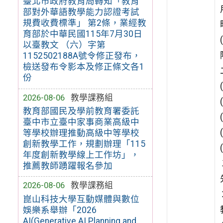
臺北市政府教育局轉知「教育
部對外華語教學能力認證考試
規費收費標準」 第2條，業經教
育部於中華民國115年7月30日
以臺教文 （六）字第
1152502188A號令修正發布，
檢送發布令影本及修正條文各1
份
2026-08-06
教學課務組
教育部國民及學前教育署委託
臺中市立臺中家事商業高級中
等學校辦理推動高級中等學校
創新教學工作，規劃辦理「115
年度創新教學線上工作坊」，
推薦教師踴躍報名參加
2026-08-06
教學課務組
崑山科技大學互動媒體與數位
娛樂系舉辦「2026
AI(Generative AI Planning and