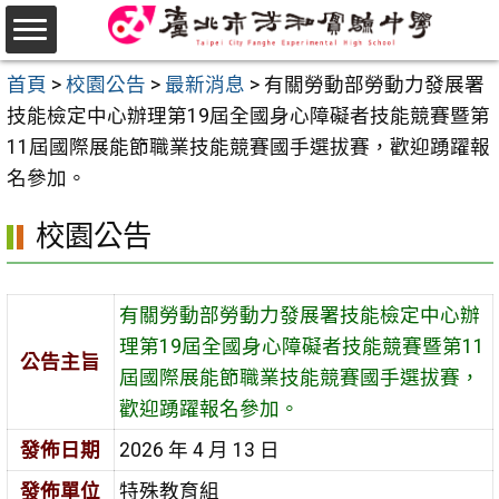
跳
至
選
主
首頁
>
校園公告
>
最新消息
>
有關勞動部勞動力發展署
單
要
技能檢定中心辦理第19屆全國身心障礙者技能競賽暨第
內
11屆國際展能節職業技能競賽國手選拔賽，歡迎踴躍報
容
名參加。
區
校園公告
有關勞動部勞動力發展署技能檢定中心辦
理第19屆全國身心障礙者技能競賽暨第11
公告主旨
屆國際展能節職業技能競賽國手選拔賽，
歡迎踴躍報名參加。
發佈日期
2026 年 4 月 13 日
發佈單位
特殊教育組