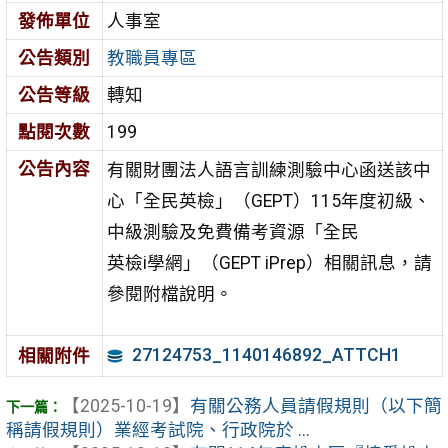
發佈單位
人事室
公告類別
教職員專區
公告等級
轉知
點閱次數
199
公告內容
有關財團法人語言訓練測驗中心函送該中
心「全民英檢」（GEPT）115年度初級、
中級測驗及免費備考資源「全民
英檢i學網」（GEPT iPrep）相關訊息，請
參閱附檔說明。
27124753_1140146892_ATTCH1
相關附件
【2025-10-19】
有關公務人員請假規則（以下簡
稱請假規則）業經考試院、行政院於 ...