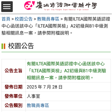
跳
至
選
主
首頁
>
校園公告
>
教職員專區
>
有關ILTEA國際英語認證
單
要
中心函送該中心「ILTEA國際英檢」A2初級與B1中級測
內
驗相關訊息一案，請參閱附檔說明。
容
校園公告
區
有關ILTEA國際英語認證中心函送該中心
公告主旨
「ILTEA國際英檢」A2初級與B1中級測驗
相關訊息一案，請參閱附檔說明。
發佈日期
2025 年 7 月 28 日
發佈單位
人事室
公告類別
教職員專區