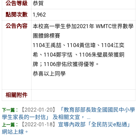
公告等級
恭賀
點閱次數
1,962
公告內容
本校高一學生參加2021年 WMTC世界數學
團體錦標賽
1104王禹喆、1104黃信瑋、1104江奕
希、1104鄭宇恬 、1106朱璧晨榮獲銅
牌；1106廖佑欣獲得優等。
恭喜以上同學
相關附件
【2022-01-20】
「教育部部長致全國國民中小學
學生家長的一封信」 及相關文宣， ...
【2022-01-18】
宣導內政部「全民防災e點通」
網站上線。