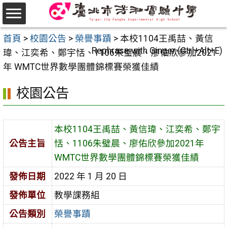
跳
至
選
主
首頁
>
校園公告
>
榮譽事蹟
>
本校1104王禹喆、黃信
單
要
Rephrase with Ginger (Ctrl+Alt+E)
瑋、江奕希、鄭宇恬、1106朱璧晨、廖佑欣參加2021
內
年 WMTC世界數學團體錦標賽榮獲佳績
容
校園公告
區
本校1104王禹喆、黃信瑋、江奕希、鄭宇
公告主旨
恬、1106朱璧晨、廖佑欣參加2021年
WMTC世界數學團體錦標賽榮獲佳績
發佈日期
2022 年 1 月 20 日
發佈單位
教學課務組
公告類別
榮譽事蹟