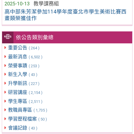
2025-10-13
教學課務組
高中部朱芳潔參加114學年度臺北市學生美術比賽西
畫類榮獲佳作
依公告類別彙總
重要公告
( 264 )
最新消息
( 6,502 )
榮譽事蹟
( 253 )
新生入學
( 43 )
升學新訊
( 227 )
研習講座
( 2,154 )
學生專區
( 2,511 )
教職員專區
( 1,735 )
學習歷程檔案
( 50 )
會議記錄
( 43 )