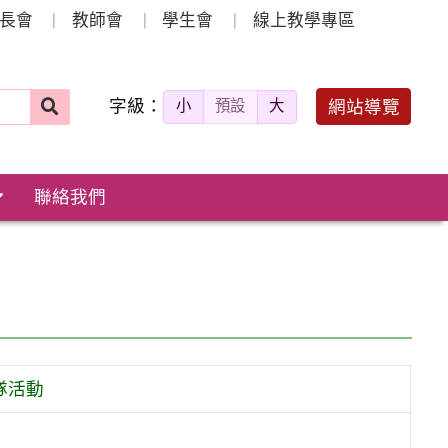
長會
教師會
學生會
線上教學專區
字級：
送出
網站導覽
小
預設
大
搜
尋：
聯絡我們
隊活動