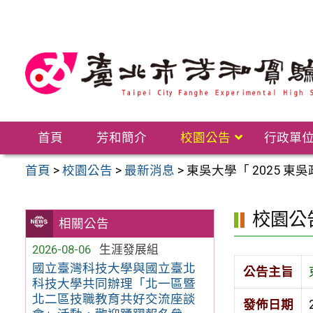
跳
至
主
要
內
容
區
首頁
芳和簡介
校園公告
行政單
首頁
>
校園公告
>
最新消息
>
東吳大學「 2025 
校園公
相關公告
2026-08-06
生涯發展組
國立臺灣科技大學與國立臺北
公告主旨
科技大學共同辦理「北一區暨
北二區技職教育共好交流座談
發佈日期