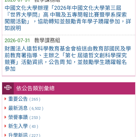
中國文化大學辦理「2026年中國文化大學第三屆
『世界大學問』高 中職及五專簡報比賽暨學系探索
闖關活動」，協助轉知並鼓勵青年學子踴躍參加，詳
如說明
2026-07-31
教學課務組
財團法人遠哲科學教育基金會檢送由教育部國民及學
前教育署指導、主辦之「第七 屆遠哲文創科學探究
競賽」活動資訊，公告周 知，並鼓勵學生踴躍報名
參加
依公告類別彙總
重要公告
( 265 )
最新消息
( 6,502 )
榮譽事蹟
( 253 )
新生入學
( 43 )
升學新訊
( 227 )