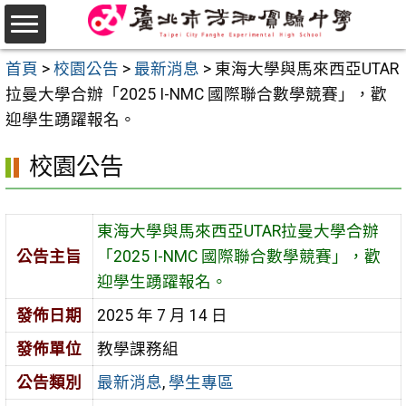
跳
至
選
主
首頁
>
校園公告
>
最新消息
>
東海大學與馬來西亞UTAR
單
要
拉曼大學合辦「2025 I-NMC 國際聯合數學競賽」，歡
內
迎學生踴躍報名。
容
校園公告
區
東海大學與馬來西亞UTAR拉曼大學合辦
公告主旨
「2025 I-NMC 國際聯合數學競賽」，歡
迎學生踴躍報名。
發佈日期
2025 年 7 月 14 日
發佈單位
教學課務組
公告類別
最新消息
,
學生專區