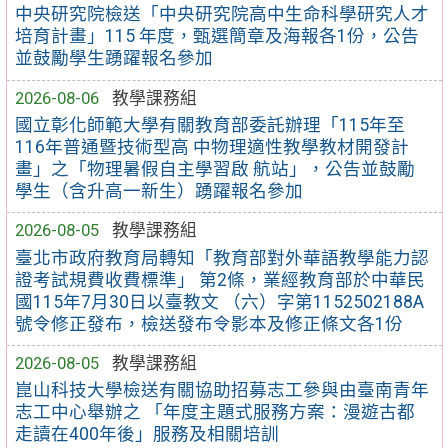
中央研究院檢送「中央研究院高中生命科學研究人才
培育計畫」115 年度，甄選簡章及海報各1份，公告
並鼓勵學生踴躍報名參加
2026-08-06
教學課務組
國立彰化師範大學有關教育部委託辦理「115年至
116年普通暨技術型高 中物理適性教學教材開發計
畫」之「物理暑假自主學習啟 航站」，公告並鼓勵
學生（含升高一新生）踴躍報名參加
2026-08-05
教學課務組
臺北市政府教育局轉知「教育部對外華語教學能力認
證考試規費收費標準」 第2條，業經教育部於中華民
國115年7月30日以臺教文 （六）字第1152502188A
號令修正發布，檢送發布令影本及修正條文各1份
2026-08-05
教學課務組
崑山科技大學檢送有關協助招募志工參與由臺南青年
志工中心舉辦之 「年度主題式服務方案：漫遊古都
走讀在400年後」服務及相關培訓