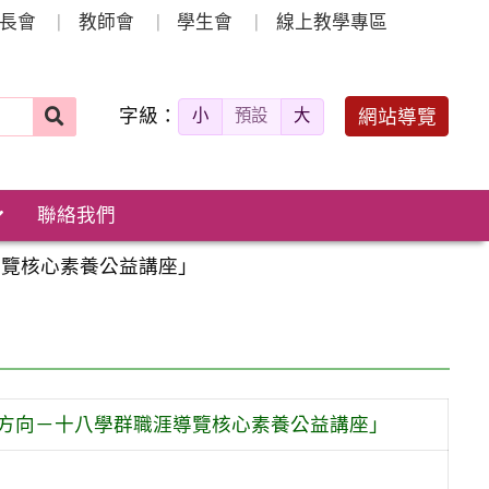
長會
教師會
學生會
線上教學專區
字級：
送出
網站導覽
小
預設
大
搜
尋：
聯絡我們
導覽核心素養公益講座」
方向－十八學群職涯導覽核心素養公益講座」