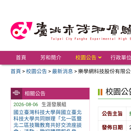
跳
至
主
要
內
容
區
首頁
芳和簡介
校園公告
行政單
首頁
>
校園公告
>
最新消息
>
樂學網科技股份有限公
校園公
相關公告
2026-08-06
生涯發展組
國立臺灣科技大學與國立臺北
公告主旨
科技大學共同辦理「北一區暨
北二區技職教育共好交流座談
發佈日期