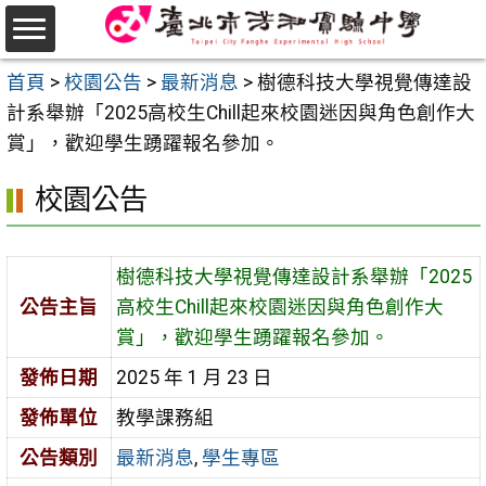
跳
至
選
主
首頁
>
校園公告
>
最新消息
>
樹德科技大學視覺傳達設
單
要
計系舉辦「2025高校生Chill起來校園迷因與角色創作大
內
賞」，歡迎學生踴躍報名參加。
容
校園公告
區
樹德科技大學視覺傳達設計系舉辦「2025
公告主旨
高校生Chill起來校園迷因與角色創作大
賞」，歡迎學生踴躍報名參加。
發佈日期
2025 年 1 月 23 日
發佈單位
教學課務組
公告類別
最新消息
,
學生專區