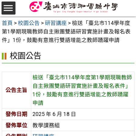
跳
至
選
主
首頁
>
校園公告
>
研習講座
>
檢送「臺北市114學年度
單
要
第1學期現職教師自主揪團雙語研習實施計畫及報名表
內
件」1份，鼓勵有意進行雙語增能之教師踴躍申請
容
校園公告
區
檢送「臺北市114學年度第1學期現職教師
自主揪團雙語研習實施計畫及報名表件」
公告主旨
1份，鼓勵有意進行雙語增能之教師踴躍
申請
發佈日期
2025 年 6 月 18 日
發佈單位
教學課務組