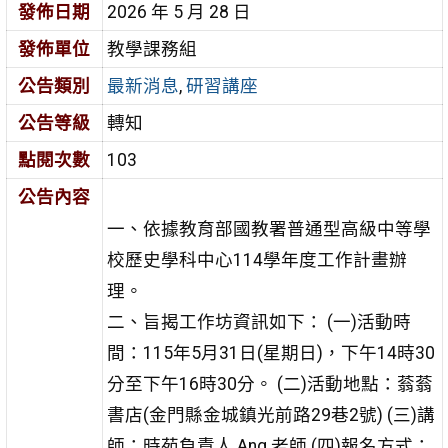
發佈日期
2026 年 5 月 28 日
發佈單位
教學課務組
公告類別
最新消息
,
研習講座
公告等級
轉知
點閱次數
103
公告內容
一、依據教育部國教署普通型高級中等學
校歷史學科中心114學年度工作計畫辦
理。
二、旨揭工作坊資訊如下：
(一)活動時
間：115年5月31日(星期日)，下午14時30
分至下午16時30分。
(二)活動地點：蓊蓊
書店(金門縣金城鎮光前路29巷2號)
(三)講
師：時苑負責人 Ang 老師
(四)報名方式：