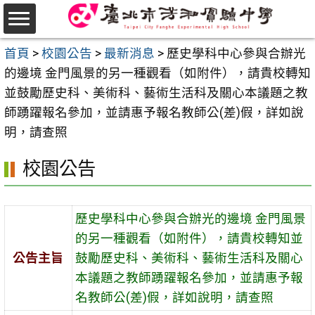
跳
至
選
主
首頁
>
校園公告
>
最新消息
>
歷史學科中心參與合辦光
單
要
的邊境 金門風景的另一種觀看（如附件），請貴校轉知
內
並鼓勵歷史科、美術科、藝術生活科及關心本議題之教
容
師踴躍報名參加，並請惠予報名教師公(差)假，詳如說
區
明，請查照
校園公告
歷史學科中心參與合辦光的邊境 金門風景
的另一種觀看（如附件），請貴校轉知並
公告主旨
鼓勵歷史科、美術科、藝術生活科及關心
本議題之教師踴躍報名參加，並請惠予報
名教師公(差)假，詳如說明，請查照