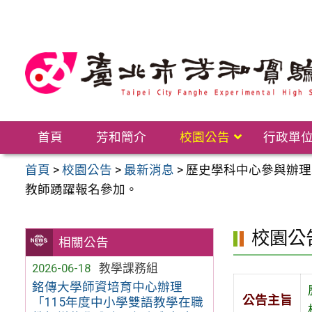
跳
至
主
要
內
容
區
首頁
芳和簡介
校園公告
行政單
首頁
>
校園公告
>
最新消息
>
歷史學科中心參與辦理
教師踴躍報名參加。
校園公
相關公告
2026-06-18
教學課務組
銘傳大學師資培育中心辦理
公告主旨
「115年度中小學雙語教學在職