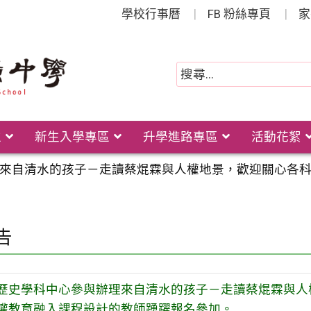
學校行事曆
FB 粉絲專頁
家
位
新生入學專區
升學進路專區
活動花絮
來自清水的孩子－走讀蔡焜霖與人權地景，歡迎關心各
告
歷史學科中心參與辦理來自清水的孩子－走讀蔡焜霖與人
權教育融入課程設計的教師踴躍報名參加。