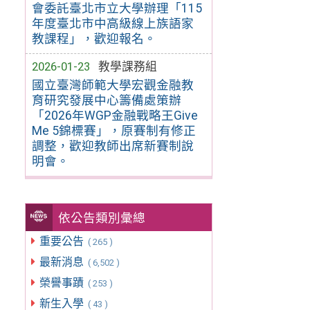
會委託臺北市立大學辦理「115
年度臺北市中高級線上族語家
教課程」，歡迎報名。
2026-01-23
教學課務組
國立臺灣師範大學宏觀金融教
育研究發展中心籌備處策辦
「2026年WGP金融戰略王Give
Me 5錦標賽」，原賽制有修正
調整，歡迎教師出席新賽制說
明會。
依公告類別彙總
重要公告
( 265 )
最新消息
( 6,502 )
榮譽事蹟
( 253 )
新生入學
( 43 )