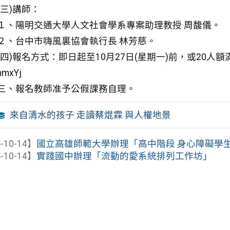
(三)講師：
１、陽明交通大學人文社會學系專案助理教授 周馥儀。
２、台中市嗨風裏協會執行長 林芳慈。
(四)報名方式：即日起至10月27日(星期一)前，或20人額滿為止，
nmxYj
三、報名教師准予公假課務自理。
來自清水的孩子 走讀蔡焜霖 與人權地景
-10-14】
國立高雄師範大學辦理「高中階段 身心障礙學生融
-10-14】
實踐國中辦理「流動的愛系統排列工作坊」