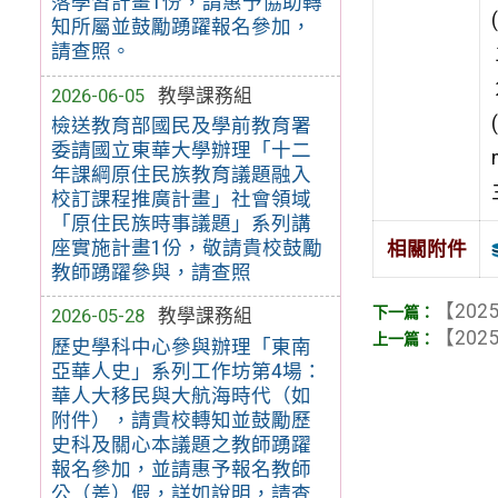
落學習計畫1份，請惠予協助轉
知所屬並鼓勵踴躍報名參加，
請查照。
2026-06-05
教學課務組
檢送教育部國民及學前教育署
委請國立東華大學辦理「十二
年課綱原住民族教育議題融入
校訂課程推廣計畫」社會領域
「原住民族時事議題」系列講
座實施計畫1份，敬請貴校鼓勵
相關附件
教師踴躍參與，請查照
【2025
2026-05-28
教學課務組
【2025
歷史學科中心參與辦理「東南
亞華人史」系列工作坊第4場：
華人大移民與大航海時代（如
附件），請貴校轉知並鼓勵歷
史科及關心本議題之教師踴躍
報名參加，並請惠予報名教師
公（差）假，詳如說明，請查