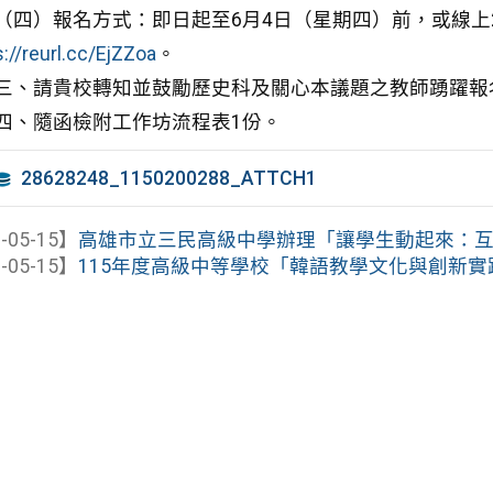
（四）報名方式：即日起至6月4日（星期四）前，或線上
s://reurl.cc/EjZZoa
。
三、請貴校轉知並鼓勵歷史科及關心本議題之教師踴躍報
四、隨函檢附工作坊流程表1份。
28628248_1150200288_ATTCH1
-05-15】
高雄市立三民高級中學辦理「讓學生動起來：互動式
-05-15】
115年度高級中等學校「韓語教學文化與創新