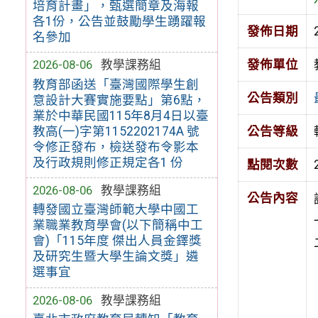
培育計畫」，甄選簡章及海報
各1份，公告並鼓勵學生踴躍報
發佈日期
名參加
發佈單位
2026-08-06
教學課務組
教育部函送「臺灣國際學生創
公告類別
意設計大賽實施要點」第6點，
業於中華民國115年8月4日以臺
教高(一)字第1152202174A 號
公告等級
令修正發布，檢送發布令影本
及行政規則修正規定各1 份
點閱次數
2026-08-06
教學課務組
公告內容
轉發國立臺灣師範大學中國工
業職業教育學會(以下簡稱中工
會)「115年度 傑出人員金鐸獎
及研究生暨大學生論文獎」遴
選事宜
2026-08-06
教學課務組