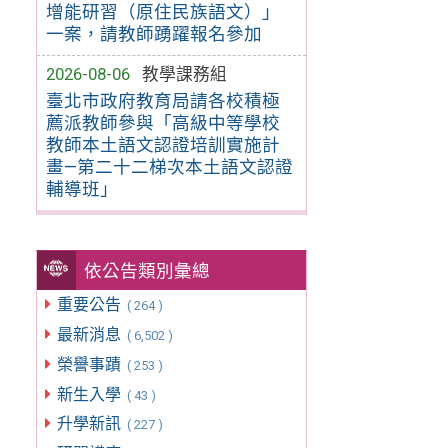
增能研習（原住民族語文）」
一案，請教師踴躍報名參加
2026-08-06
教學課務組
臺北市政府教育局請各校積極
薦派教師參與「高級中等學校
教師本土語文認證培訓實施計
畫—第二十二梯次本土語文認證
輔導班」
依公告類別彙總
重要公告
( 264 )
最新消息
( 6,502 )
榮譽事蹟
( 253 )
新生入學
( 43 )
升學新訊
( 227 )