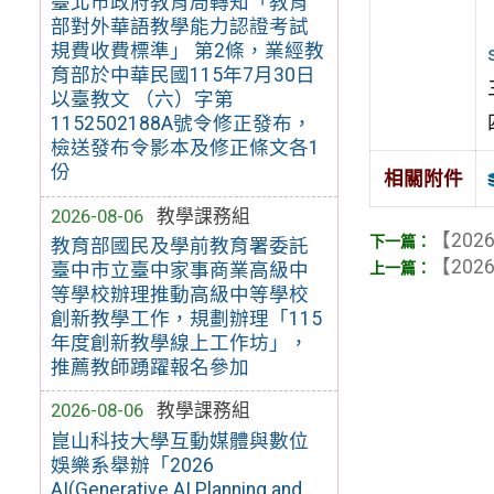
臺北市政府教育局轉知「教育
部對外華語教學能力認證考試
規費收費標準」 第2條，業經教
育部於中華民國115年7月30日
以臺教文 （六）字第
1152502188A號令修正發布，
檢送發布令影本及修正條文各1
份
相關附件
2026-08-06
教學課務組
【2026
教育部國民及學前教育署委託
【2026
臺中市立臺中家事商業高級中
等學校辦理推動高級中等學校
創新教學工作，規劃辦理「115
年度創新教學線上工作坊」，
推薦教師踴躍報名參加
2026-08-06
教學課務組
崑山科技大學互動媒體與數位
娛樂系舉辦「2026
AI(Generative AI Planning and