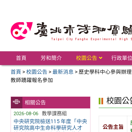
跳
至
主
要
內
容
區
首頁
芳和簡介
校園公告
行政單
首頁
>
校園公告
>
最新消息
>
歷史學科中心參與辦理
教師踴躍報名參加
校園公
相關公告
2026-08-06
教學課務組
中央研究院檢送115 年度「中央
公告主旨
研究院高中生命科學研究人才