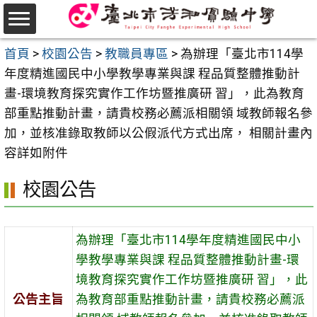
跳
至
選
主
首頁
>
校園公告
>
教職員專區
>
為辦理「臺北市114學
單
要
年度精進國民中小學教學專業與課 程品質整體推動計
內
畫-環境教育探究實作工作坊暨推廣研 習」，此為教育
容
部重點推動計畫，請貴校務必薦派相關領 域教師報名參
區
加，並核准錄取教師以公假派代方式出席， 相關計畫內
容詳如附件
校園公告
為辦理「臺北市114學年度精進國民中小
學教學專業與課 程品質整體推動計畫-環
境教育探究實作工作坊暨推廣研 習」，此
公告主旨
為教育部重點推動計畫，請貴校務必薦派