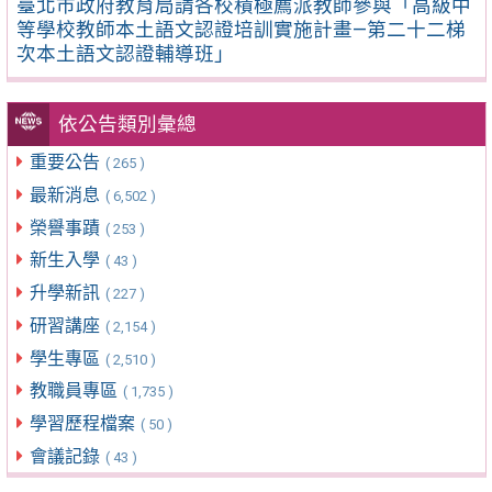
臺北市政府教育局請各校積極薦派教師參與「高級中
等學校教師本土語文認證培訓實施計畫—第二十二梯
次本土語文認證輔導班」
依公告類別彙總
重要公告
( 265 )
最新消息
( 6,502 )
榮譽事蹟
( 253 )
新生入學
( 43 )
升學新訊
( 227 )
研習講座
( 2,154 )
學生專區
( 2,510 )
教職員專區
( 1,735 )
學習歷程檔案
( 50 )
會議記錄
( 43 )