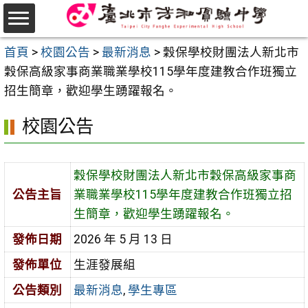
跳
至
選
主
首頁
>
校園公告
>
最新消息
>
穀保學校財團法人新北市
單
要
穀保高級家事商業職業學校115學年度建教合作班獨立
內
招生簡章，歡迎學生踴躍報名。
容
校園公告
區
穀保學校財團法人新北市穀保高級家事商
公告主旨
業職業學校115學年度建教合作班獨立招
生簡章，歡迎學生踴躍報名。
發佈日期
2026 年 5 月 13 日
發佈單位
生涯發展組
公告類別
最新消息
,
學生專區