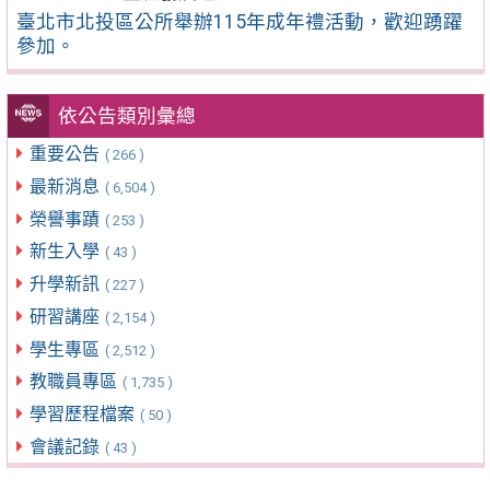
臺北市北投區公所舉辦115年成年禮活動，歡迎踴躍
參加。
依公告類別彙總
重要公告
( 266 )
最新消息
( 6,504 )
榮譽事蹟
( 253 )
新生入學
( 43 )
升學新訊
( 227 )
研習講座
( 2,154 )
學生專區
( 2,512 )
教職員專區
( 1,735 )
學習歷程檔案
( 50 )
會議記錄
( 43 )