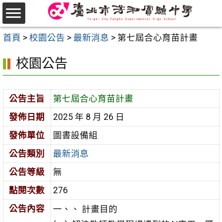
跳
至
選
主
首頁
>
校園公告
>
最新消息
>
第七屆合心育苗計畫
單
要
校園公告
內
容
區
公告主旨
第七屆合心育苗計畫
發佈日期
2025 年 8 月 26 日
發佈單位
圖書設備組
公告類別
最新消息
公告等級
無
點閱次數
276
公告內容
一、、 計畫目的