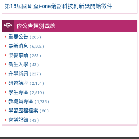
第18屆國研盃i-one儀器科技創新獎開始徵件
依公告類別彙總
重要公告
( 265 )
最新消息
( 6,502 )
榮譽事蹟
( 253 )
新生入學
( 43 )
升學新訊
( 227 )
研習講座
( 2,154 )
學生專區
( 2,510 )
教職員專區
( 1,735 )
學習歷程檔案
( 50 )
會議記錄
( 43 )