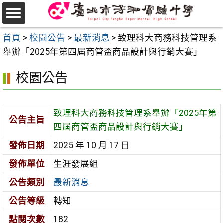
跳
至
選
主
首頁
>
校園公告
>
最新消息
>
致理科大商務科技管理系
單
要
舉辦「2025年第四屆商管盃商品設計與行銷大賽」
內
校園公告
容
區
致理科大商務科技管理系舉辦「2025年第
公告主旨
四屆商管盃商品設計與行銷大賽」
發佈日期
2025 年 10 月 17 日
發佈單位
生涯發展組
公告類別
最新消息
公告等級
轉知
點閱次數
182