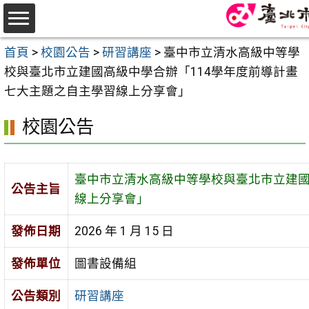
跳
至
選
主
首頁
>
校園公告
>
研習講座
>
臺中市立清水高級中等學
單
要
校與臺北市立建國高級中學合辦「114學年度前導計畫
內
七大主題之自主學習線上分享會」
容
校園公告
區
臺中市立清水高級中等學校與臺北市立建國
公告主旨
線上分享會」
發佈日期
2026 年 1 月 15 日
發佈單位
圖書設備組
公告類別
研習講座