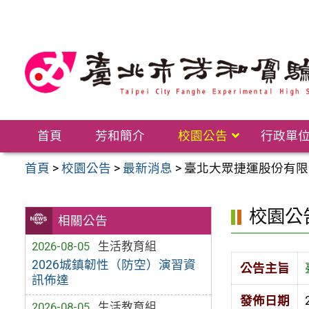
跳
至
主
要
內
容
區
首頁
芳和簡介
校園公告
行政單
首頁
>
校園公告
>
最新消息
>
臺北大眾捷運股份有限
校園公
相關公告
2026-08-05
生活教育組
2026城鎮韌性（防空）演習資
公告主旨
訊佈達
發佈日期
2026-08-05
生活教育組