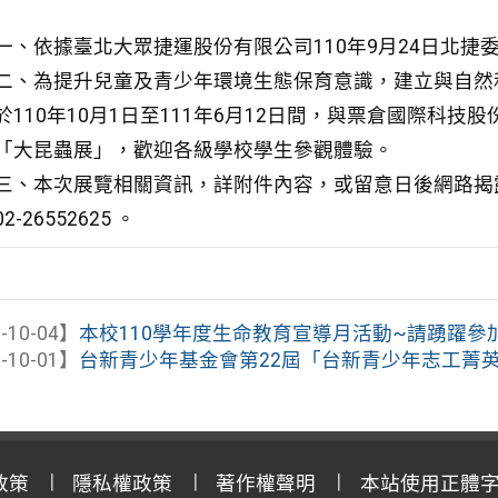
一、依據臺北大眾捷運股份有限公司110年9月24日北捷委管
二、為提升兒童及青少年環境生態保育意識，建立與自然
於110年10月1日至111年6月12日間，與票倉國際科
「大昆蟲展」，歡迎各級學校學生參觀體驗。
三、本次展覽相關資訊，詳附件內容，或留意日後網路揭
02-26552625 。
-10-04】
本校110學年度生命教育宣導月活動~請踴躍參
-10-01】
台新青少年基金會第22屆「台新青少年志工菁
政策
隱私權政策
著作權聲明
本站使用正體