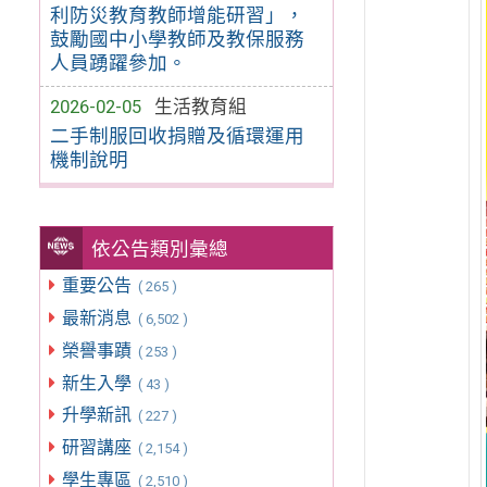
利防災教育教師增能研習」，
鼓勵國中小學教師及教保服務
人員踴躍參加。
2026-02-05
生活教育組
二手制服回收捐贈及循環運用
機制說明
依公告類別彙總
重要公告
( 265 )
最新消息
( 6,502 )
榮譽事蹟
( 253 )
新生入學
( 43 )
升學新訊
( 227 )
研習講座
( 2,154 )
學生專區
( 2,510 )