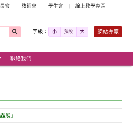
長會
教師會
學生會
線上教學專區
字級：
送出
網站導覽
小
預設
大
搜
尋：
聯絡我們
昆蟲展」