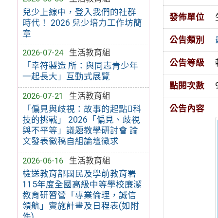
兒少上線中，登入我們的社群
發佈單位
時代！ 2026 兒少培力工作坊簡
章
公告類別
2026-07-24
生活教育組
公告等級
「幸符製造 所：與同志青少年
一起長大」互動式展覽
點閱次數
2026-07-21
生活教育組
公告內容
「偏見與歧視：故事的起點科
技的挑戰」 2026「偏見、歧視
與不平等」議題教學研討會 論
文發表徵稿自組論壇徵求
2026-06-16
生活教育組
檢送教育部國民及學前教育署
115年度全國高級中等學校廉潔
教育研習營「專業倫理，誠信
領航」實施計畫及日程表(如附
件)