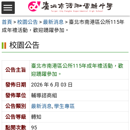
跳
至
選
主
首頁
>
校園公告
>
最新消息
>
臺北市南港區公所115年
單
要
成年禮活動，歡迎踴躍參加。
內
校園公告
容
區
臺北市南港區公所115年成年禮活動，歡
公告主旨
迎踴躍參加。
發佈日期
2026 年 6 月 03 日
發佈單位
輔導諮商組
公告類別
最新消息
,
學生專區
公告等級
轉知
點閱次數
95