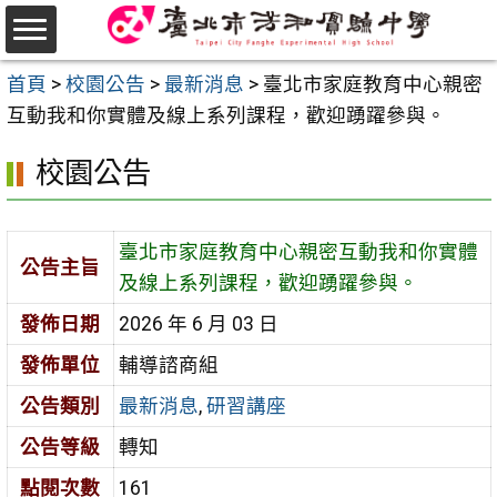
跳
至
選
主
首頁
>
校園公告
>
最新消息
>
臺北市家庭教育中心親密
單
要
互動我和你實體及線上系列課程，歡迎踴躍參與。
內
校園公告
容
區
臺北市家庭教育中心親密互動我和你實體
公告主旨
及線上系列課程，歡迎踴躍參與。
發佈日期
2026 年 6 月 03 日
發佈單位
輔導諮商組
公告類別
最新消息
,
研習講座
公告等級
轉知
點閱次數
161