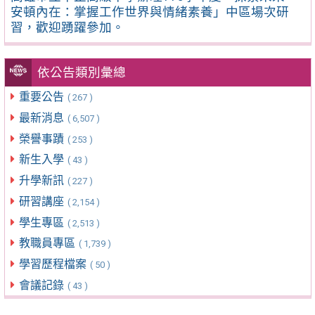
安頓內在：掌握工作世界與情緒素養」中區場次研
習，歡迎踴躍參加。
依公告類別彙總
重要公告
( 267 )
最新消息
( 6,507 )
榮譽事蹟
( 253 )
新生入學
( 43 )
升學新訊
( 227 )
研習講座
( 2,154 )
學生專區
( 2,513 )
教職員專區
( 1,739 )
學習歷程檔案
( 50 )
會議記錄
( 43 )