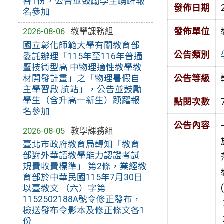
各1份，公告並鼓勵學生踴躍報
發佈日期
名參加
發佈單位
2026-08-06
教學課務組
國立彰化師範大學有關教育部
公告類別
委託辦理「115年至116年普通
暨技術型高 中物理適性教學教
材開發計畫」之「物理暑假自
公告等級
主學習啟 航站」，公告並鼓勵
學生（含升高一新生）踴躍報
點閱次數
名參加
公告內容
2026-08-05
教學課務組
臺北市政府教育局轉知「教育
部對外華語教學能力認證考試
規費收費標準」 第2條，業經教
育部於中華民國115年7月30日
以臺教文 （六）字第
1152502188A號令修正發布，
檢送發布令影本及修正條文各1
份