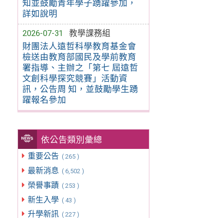
知並鼓勵青年學子踴躍參加，
詳如說明
2026-07-31
教學課務組
財團法人遠哲科學教育基金會
檢送由教育部國民及學前教育
署指導、主辦之「第七 屆遠哲
文創科學探究競賽」活動資
訊，公告周 知，並鼓勵學生踴
躍報名參加
依公告類別彙總
重要公告
( 265 )
最新消息
( 6,502 )
榮譽事蹟
( 253 )
新生入學
( 43 )
升學新訊
( 227 )