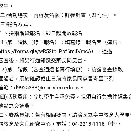
學生。
(二)活動場次、內容及名額：詳參計畫（如附件）。
(三)報名方式：
１、採兩階段報名，即日起開放報名：
(１)第一階段（線上報名）：填寫線上報名表（連結：
https://forms.gle/wR52tpLPpf6m4VmcA），通過
審查後，將另行通知繳交家長同意書。
(２)第二階段（審查通過者再行填寫）：接獲審查錄取
通過者，須於確認截止日前將家長同意書寄至下列
信箱：d9925333@mail.ntcu.edu.tw。
(四)活動費用：參加學生全程免費，但須自行負擔往返集
地點之交通費。
二、聯絡資訊：若有相關疑問，請洽國立臺中教育大學原
族教育及文化研究中心，電話：04-2218-1118（李小