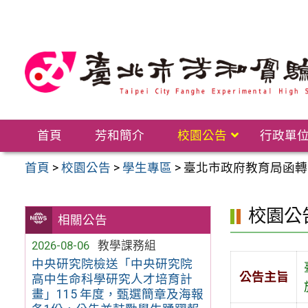
跳
至
主
要
內
容
區
首頁
芳和簡介
校園公告
行政單
首頁
>
校園公告
>
學生專區
>
臺北市政府教育局函轉
校園公
相關公告
2026-08-06
教學課務組
中央研究院檢送「中央研究院
公告主旨
高中生命科學研究人才培育計
畫」115 年度，甄選簡章及海報