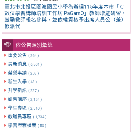
臺北市北投區關渡國民小學為辦理115年度本市「Ｃ
數位學習講師培訓工作坊 PaGamO」教師增能研習，
鼓勵教師報名參與，並依權責核予出席人員公（差）
假派代
依公告類別彙總
重要公告
( 264 )
最新消息
( 6,501 )
榮譽事蹟
( 253 )
新生入學
( 43 )
升學新訊
( 227 )
研習講座
( 2,154 )
學生專區
( 2,510 )
教職員專區
( 1,734 )
學習歷程檔案
( 50 )