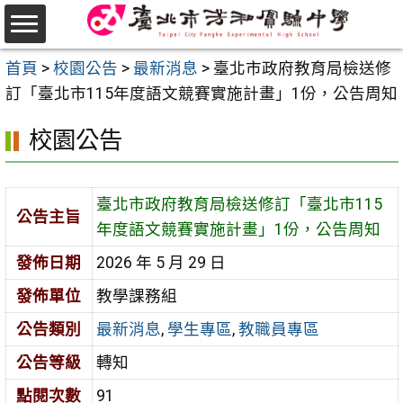
跳
至
選
主
首頁
>
校園公告
>
最新消息
>
臺北市政府教育局檢送修
單
要
訂「臺北市115年度語文競賽實施計畫」1份，公告周知
內
校園公告
容
區
臺北市政府教育局檢送修訂「臺北市115
公告主旨
年度語文競賽實施計畫」1份，公告周知
發佈日期
2026 年 5 月 29 日
發佈單位
教學課務組
公告類別
最新消息
,
學生專區
,
教職員專區
公告等級
轉知
點閱次數
91