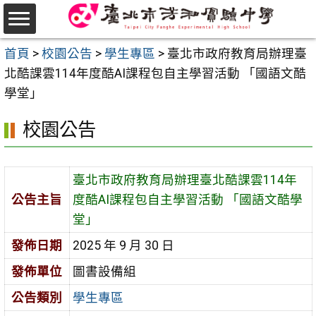
跳
至
選
主
首頁
>
校園公告
>
學生專區
>
臺北市政府教育局辦理臺
單
要
北酷課雲114年度酷AI課程包自主學習活動 「國語文酷
內
學堂」
容
校園公告
區
臺北市政府教育局辦理臺北酷課雲114年
公告主旨
度酷AI課程包自主學習活動 「國語文酷學
堂」
發佈日期
2025 年 9 月 30 日
發佈單位
圖書設備組
公告類別
學生專區