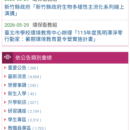
新竹縣政府「新竹縣政府生物多樣性主流化系列線上
演講」
2026-05-29
環保衛教組
臺北市學校環境教育中心辦理「115年度馬明潭淨零
行動家：暑期環境教育夏令營實施計畫」
依公告類別彙總
重要公告
( 266 )
最新消息
( 6,504 )
榮譽事蹟
( 253 )
新生入學
( 43 )
升學新訊
( 227 )
研習講座
( 2,154 )
學生專區
( 2,512 )
教職員專區
( 1,735 )