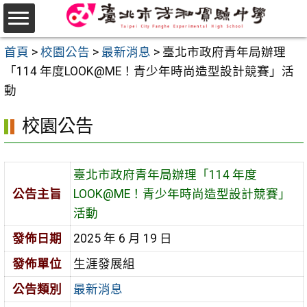
跳
至
選
主
首頁
>
校園公告
>
最新消息
>
臺北市政府青年局辦理
單
要
「114 年度LOOK@ME！青少年時尚造型設計競賽」活
內
動
容
校園公告
區
臺北市政府青年局辦理「114 年度
公告主旨
LOOK@ME！青少年時尚造型設計競賽」
活動
發佈日期
2025 年 6 月 19 日
發佈單位
生涯發展組
公告類別
最新消息