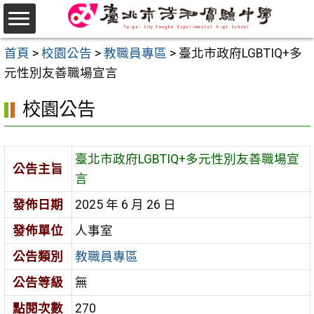
跳
至
選
主
首頁
>
校園公告
>
教職員專區
>
臺北市政府LGBTIQ+多
單
要
元性別友善職場宣言
內
校園公告
容
區
臺北市政府LGBTIQ+多元性別友善職場宣
公告主旨
言
發佈日期
2025 年 6 月 26 日
發佈單位
人事室
公告類別
教職員專區
公告等級
無
點閱次數
270