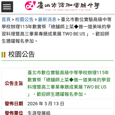
跳
至
選
主
首頁
>
校園公告
>
最新消息
>
臺北市數位實驗高級中等
單
要
學校辦理115年數實祭「總舖師上菜◆做一道美味的學
內
習料理暨高三畢業專題成果展 TWO BE US 」，歡迎師
容
生踴躍報名參加。
區
校園公告
臺北市數位實驗高級中等學校辦理115年
數實祭「總舖師上菜◆做一道美味的學習
公告主旨
料理暨高三畢業專題成果展 TWO BE US
」，歡迎師生踴躍報名參加。
發佈日期
2026 年 5 月 13 日
發佈單位
生涯發展組