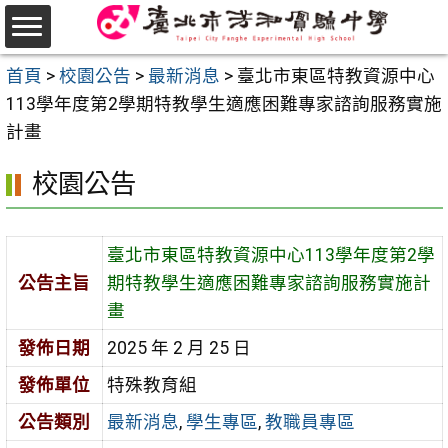
跳
至
選
主
首頁
>
校園公告
>
最新消息
>
臺北市東區特教資源中心
單
要
113學年度第2學期特教學生適應困難專家諮詢服務實施
內
計畫
容
校園公告
區
臺北市東區特教資源中心113學年度第2學
公告主旨
期特教學生適應困難專家諮詢服務實施計
畫
發佈日期
2025 年 2 月 25 日
發佈單位
特殊教育組
公告類別
最新消息
,
學生專區
,
教職員專區