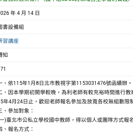
2026 年 4 月 14 日
圖書設備組
研習講座
轉知
171
一、依115年1月8日北市教視字第1153031476號函續辦。
二、因本學期初開學較晚，為利老師有較充裕時間進行教
15年4月24日止，歡迎老師報名參加及放寬各校無組數限
三、參加對象：
(一)臺北市公私立學校國中教師，得以個人或團隊方式報
四、報名方式：