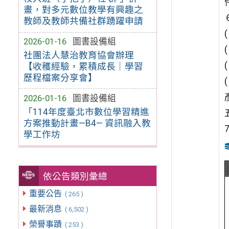
畫，對多元數位教學有興趣之
教師及教師共備社群踴躍申請
2026-01-16
圖書設備組
社團法人慧治教育協會辦理
【收穫經驗，累積成長｜學習
歷程檔案分享會】
2026-01-16
圖書設備組
「114年度臺北市數位學習精進
方案推動計畫—B4— 資訊融入教
學工作坊
依公告類別彙總
重要公告
( 265 )
最新消息
( 6,502 )
榮譽事蹟
( 253 )