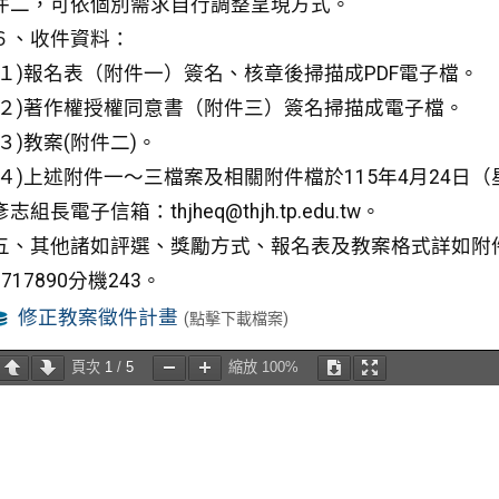
件二，可依個別需求自行調整呈現方式。
６、收件資料：
(１)報名表（附件一）簽名、核章後掃描成PDF電子檔。
(２)著作權授權同意書（附件三）簽名掃描成電子檔。
(３)教案(附件二)。
(４)上述附件一～三檔案及相關附件檔於115年4月24
彥志組長電子信箱：thjheq@thjh.tp.edu.tw。
五、其他諸如評選、獎勵方式、報名表及教案格式詳如附
7717890分機243。
修正教案徵件計畫
(點擊下載檔案)
頁次
1
/
5
縮放
100%