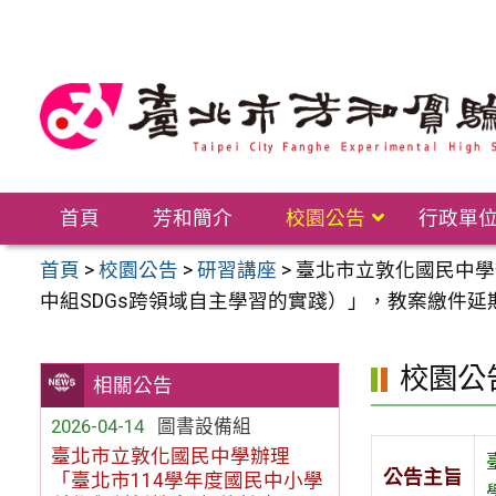
跳
至
主
要
內
容
區
首頁
芳和簡介
校園公告
行政單
首頁
>
校園公告
>
研習講座
>
臺北市立敦化國民中學
中組SDGs跨領域自主學習的實踐）」，教案繳件延
校園公
相關公告
2026-04-14
圖書設備組
臺北市立敦化國民中學辦理
公告主旨
「臺北市114學年度國民中小學