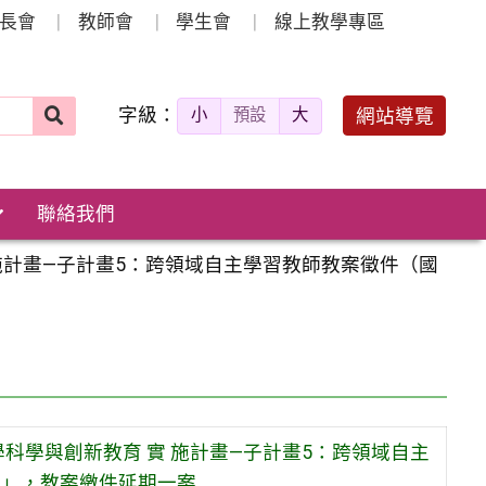
長會
教師會
學生會
線上教學專區
字級：
送出
網站導覽
小
預設
大
搜
尋：
聯絡我們
施計畫—子計畫5：跨領域自主學習教師教案徵件（國
科學與創新教育 實 施計畫—子計畫5：跨領域自主
）」，教案繳件延期一案