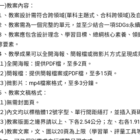
(一)教案內容：
１、教案設計需符合跨領域(單科主題式、合科跨領域)及
２、教案需為一個完整的單元，並至少結合一項SDGs永
３、教案應包含設計理念、學習目標、總綱核心素養、領
等要素。
４、教學成果可以全開海報、簡報檔或微影片方式呈現成
(１)全開海報：提供PDF檔，至多2頁。
(２)簡報檔：提供簡報檔案或PDF檔，至多15頁。
(３)微影片：mp4檔案格式，至多3分鐘。
５、教案文稿格式：
(１)無需封面頁。
(２)內文均以標楷體12號字型、單行間距繕打，並插入頁
(３)教案版面之邊界請以上、下各2.54公分；左、右各1.9
(４)教案文案，文、圖以20頁為上限（學習單、評量工