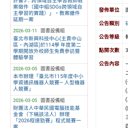
計畫5：跨領域自主學習教師教
案徵件（國中組SDGs跨領域自
發佈單位
主學習的實踐）」，教案繳件
延期一案
公告類別
2026-03-11
圖書設備組
公告等級
臺北市新興科技中心(主責中山
區、內湖區)於114學 年度第二
點閱次數
學期開放外校師生免費參訪暨
體驗學習
公告內容
2026-03-05
圖書設備組
本市辦理「臺北市115年度中小
學資通訊機器人競賽— 人型機器
人競賽」
2026-03-05
圖書設備組
財團法人中華民國電腦技能基
金會（下稱該法人）辦理
「2026程速勁賽」程式競賽一
案