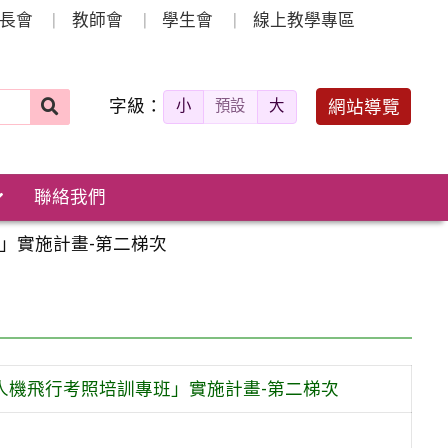
長會
教師會
學生會
線上教學專區
字級：
送出
網站導覽
小
預設
大
搜
尋：
聯絡我們
」實施計畫-第二梯次
無人機飛行考照培訓專班」實施計畫-第二梯次