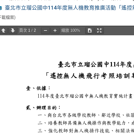
臺北市立瑠公國中114年度無人機教育推廣活動「遙控
下載檔案)
頁次
1
/
2
縮放
100%