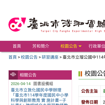
跳
至
主
要
內
容
區
首頁
芳和簡介
校園公告
行政單
首頁
>
校園公告
>
研習講座
>
臺北市立瑠公國中11
校園公
相關公告
2026-04-14
圖書設備組
臺北市立敦化國民中學辦理
公告主旨
「臺北市114學年度國民中小學
科學與創新教育 實 施計畫—子
發佈日期