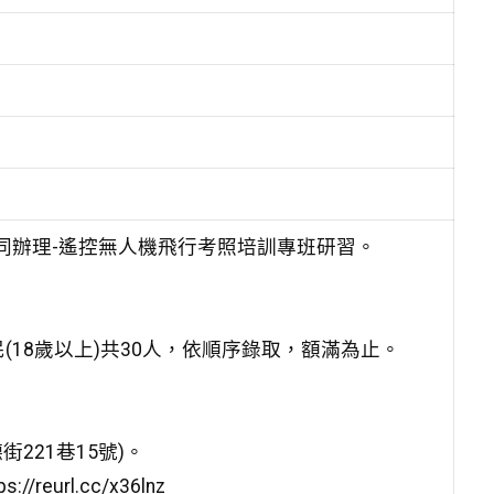
同辦理-遙控無人機飛行考照培訓專班研習。
(18歲以上)共30人，依順序錄取，額滿為止。
221巷15號)。
url.cc/x36lnz