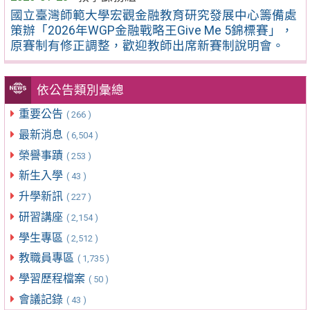
國立臺灣師範大學宏觀金融教育研究發展中心籌備處
策辦「2026年WGP金融戰略王Give Me 5錦標賽」，
原賽制有修正調整，歡迎教師出席新賽制說明會。
依公告類別彙總
重要公告
( 266 )
最新消息
( 6,504 )
榮譽事蹟
( 253 )
新生入學
( 43 )
升學新訊
( 227 )
研習講座
( 2,154 )
學生專區
( 2,512 )
教職員專區
( 1,735 )
學習歷程檔案
( 50 )
會議記錄
( 43 )