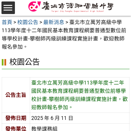
跳
至
選
主
首頁
>
校園公告
>
最新消息
>
臺北市立萬芳高級中學
單
要
113學年度十二年國民基本教育課程綱要普通型數位前
內
導學校計畫-攀樹師丙級訓練課程實施計畫，歡迎教師
容
報名參加。
區
校園公告
臺北市立萬芳高級中學113學年度十二年
國民基本教育課程綱要普通型數位前導學
公告主旨
校計畫-攀樹師丙級訓練課程實施計畫，歡
迎教師報名參加。
發佈日期
2025 年 6 月 11 日
發佈單位
教學課務組