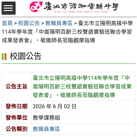
跳
至
選
主
首頁
>
校園公告
>
教職員專區
>
臺北市立陽明高級中學
單
要
114年學年度「中崙陽明百齡三校雙語實驗班聯合學習
內
成果發表會」，敬邀師長蒞臨觀摩指導
容
校園公告
區
臺北市立陽明高級中學114年學年度「中
公告主旨
崙陽明百齡三校雙語實驗班聯合學習成果
發表會」，敬邀師長蒞臨觀摩指導
發佈日期
2026 年 6 月 02 日
發佈單位
教學課務組
公告類別
教職員專區