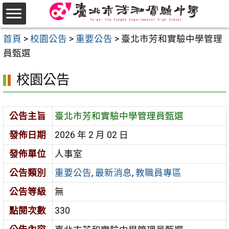
跳
至
選
主
首頁
>
校園公告
>
重要公告
>
臺北市芳和實驗中學管理
單
要
員甄選
內
校園公告
容
區
公告主旨
臺北市芳和實驗中學管理員甄選
發佈日期
2026 年 2 月 02 日
發佈單位
人事室
公告類別
重要公告
,
最新消息
,
教職員專區
公告等級
無
點閱次數
330