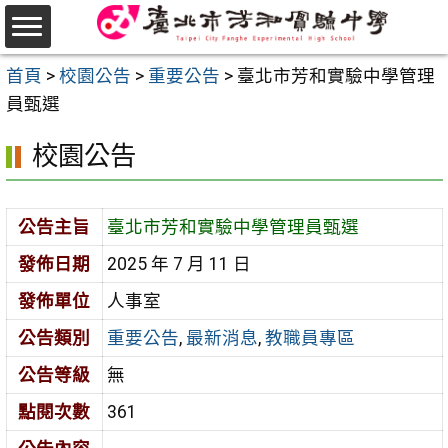
跳
至
選
主
首頁
>
校園公告
>
重要公告
>
臺北市芳和實驗中學管理
單
要
員甄選
內
校園公告
容
區
公告主旨
臺北市芳和實驗中學管理員甄選
發佈日期
2025 年 7 月 11 日
發佈單位
人事室
公告類別
重要公告
,
最新消息
,
教職員專區
公告等級
無
點閱次數
361