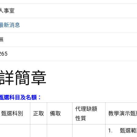
人事室
最新消息
無
265
詳簡章
甄選科目及名額：
代理缺額
甄選科別
正取
備取
教學演示甄
性質
1. 甄選