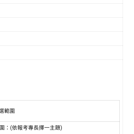
選範圍
範圍：(依報考專長擇一主題)