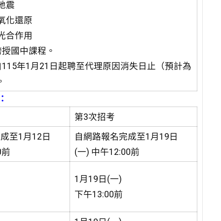
地震
：氧化還原
：光合作用
長跨授國中課程。
自115年1月21日起聘至代理原因消失日止（預計為
。
：
第3次招考
成至1月12日
自網路報名完成至1月19日
0前
(一) 中午12:00前
1月19日(一)
下午13:00前