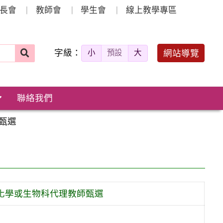
長會
教師會
學生會
線上教學專區
字級：
送出
網站導覽
小
預設
大
搜
尋：
聯絡我們
甄選
或化學或生物科代理教師甄選