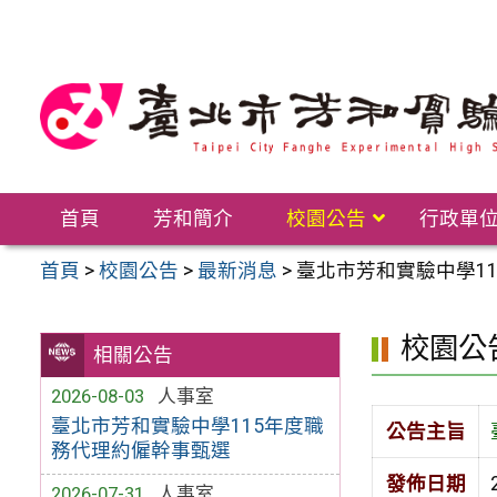
跳
至
主
要
內
容
區
首頁
芳和簡介
校園公告
行政單
首頁
>
校園公告
>
最新消息
>
臺北市芳和實驗中學1
校園公
相關公告
2026-08-03
人事室
臺北市芳和實驗中學115年度職
公告主旨
務代理約僱幹事甄選
發佈日期
2026-07-31
人事室