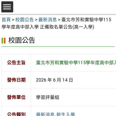
跳
至
選
主
首頁
>
校園公告
>
最新消息
>
臺北市芳和實驗中學115
單
要
學年度高中部入學 正備取名單公告(高一入學)
內
校園公告
容
區
公告主旨
臺北市芳和實驗中學115學年度高中部入
發佈日期
2026 年 6 月 14 日
發佈單位
學習評量組
公告類別
最新消息
,
新生入學