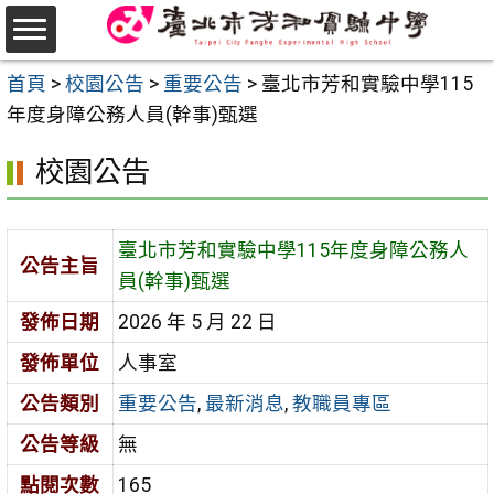
跳
至
選
主
首頁
>
校園公告
>
重要公告
>
臺北市芳和實驗中學115
單
要
年度身障公務人員(幹事)甄選
內
校園公告
容
區
臺北市芳和實驗中學115年度身障公務人
公告主旨
員(幹事)甄選
發佈日期
2026 年 5 月 22 日
發佈單位
人事室
公告類別
重要公告
,
最新消息
,
教職員專區
公告等級
無
點閱次數
165