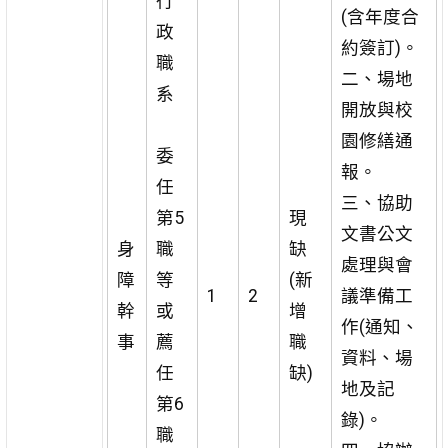
行
(含年度合
政
約簽訂)。
職
二、場地
系
開放與校
園修繕通
委
報。
任
三、協助
第5
現
文書公文
身
職
缺
處理與會
障
等
(新
1
2
議準備工
幹
或
增
作(通知、
事
薦
職
資料、場
任
缺)
地及記
第6
錄)。
職