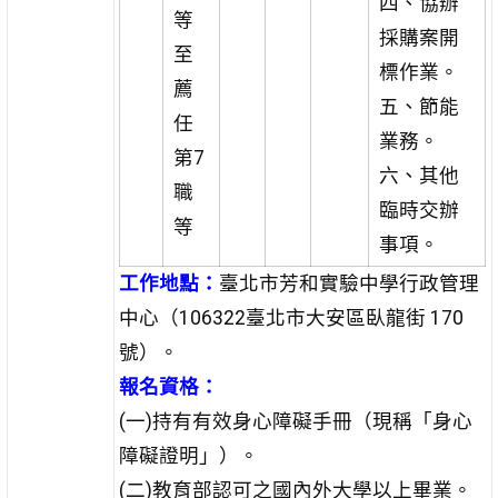
四、協辦
等
採購案開
至
標作業。
薦
五、節能
任
業務。
第7
六、其他
職
臨時交辦
等
事項。
工作地點：
臺北市芳和實驗中學行政管理
中心（106322臺北市大安區臥龍街 170
號）。
報名資格：
(一)持有有效身心障礙手冊（現稱「身心
障礙證明」）。
(二)教育部認可之國內外大學以上畢業。