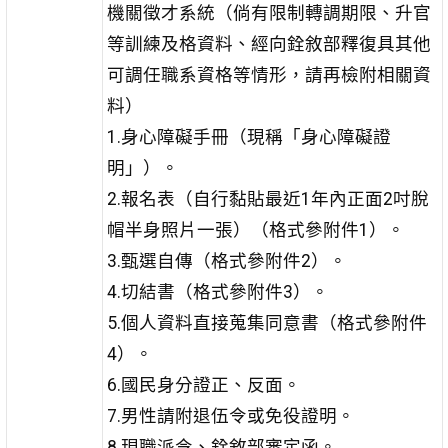
機關徵才系統（倘有限制轉調期限、升官
等訓練及格資料、經向銓敘部釋復具其他
可調任職系資格等情形，請再檢附相關資
料）
1.身心障礙手冊（現稱「身心障礙證
明」）。
2.報名表（自行黏貼最近1年內正面2吋脫
帽半身照片一張）（格式參附件1）。
3.甄選自傳（格式參附件2）。
4.切結書（格式參附件3）。
5.個人資料直接蒐集同意書（格式參附件
4）。
6.國民身分證正、反面。
7.男性請附退伍令或免役證明。
8.現職派令、銓敘部審定函。