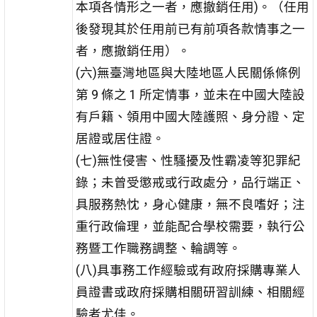
本項各情形之一者，應撤銷任用)。（任用
後發現其於任用前已有前項各款情事之一
者，應撤銷任用）。
(六)無臺灣地區與大陸地區人民關係條例
第 9 條之 1 所定情事，並未在中國大陸設
有戶籍、領用中國大陸護照、身分證、定
居證或居住證。
(七)無性侵害、性騷擾及性霸凌等犯罪紀
錄；未曾受懲戒或行政處分，品行端正、
具服務熱忱，身心健康，無不良嗜好；注
重行政倫理，並能配合學校需要，執行公
務暨工作職務調整、輪調等。
(八)具事務工作經驗或有政府採購專業人
員證書或政府採購相關研習訓練、相關經
驗者尤佳。