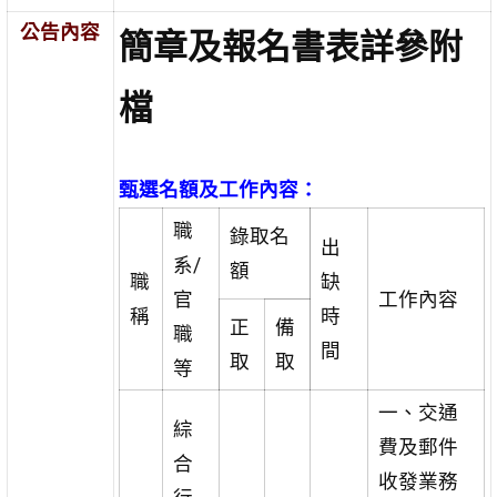
公告內容
簡章及報名書表詳參附
檔
甄選名額及工作內容：
職
錄取名
出
系/
額
職
缺
官
工作內容
稱
時
正
備
職
間
取
取
等
一、交通
綜
費及郵件
合
收發業務