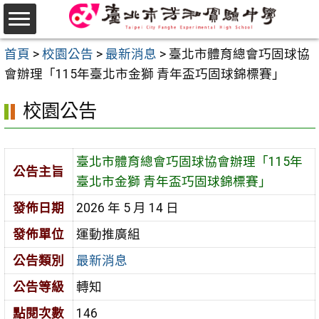
跳
至
選
主
首頁
>
校園公告
>
最新消息
>
臺北市體育總會巧固球協
單
要
會辦理「115年臺北市金獅 青年盃巧固球錦標賽」
內
校園公告
容
區
臺北市體育總會巧固球協會辦理「115年
公告主旨
臺北市金獅 青年盃巧固球錦標賽」
發佈日期
2026 年 5 月 14 日
發佈單位
運動推廣組
公告類別
最新消息
公告等級
轉知
點閱次數
146