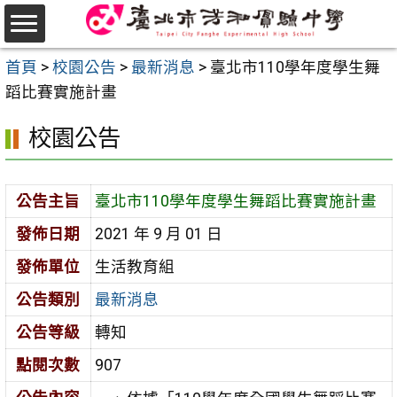
跳
至
選
主
首頁
>
校園公告
>
最新消息
>
臺北市110學年度學生舞
單
要
蹈比賽實施計畫
內
校園公告
容
區
公告主旨
臺北市110學年度學生舞蹈比賽實施計畫
發佈日期
2021 年 9 月 01 日
發佈單位
生活教育組
公告類別
最新消息
公告等級
轉知
點閱次數
907