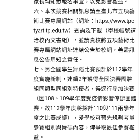
家長均知悉報名事宜，以免影響權益。
六、本次競賽相關訊息請至臺北市五項藝
術比賽專屬網站（網址：https://www.tpci
tyart.tp.edu.tw）查詢及下載（學校帳號請
洽校內文書組），並請貴校將五項藝術比
賽專屬網站網址連結公告於校網，善盡訊
息公告周知之責任。
七、另全國學生舞蹈比賽預計於112學年
度實施新制，連續2年獲得全國決賽團體
組同類型同組別特優者，得逕行參加決賽
（因108、109學年度受疫情影響停辦團體
賽，故112學年度將採計110與111兩學年
度之比賽成績），爰學校可預先規劃考量
參賽組別與舞碼內容，俾爭取最佳參賽權
益。