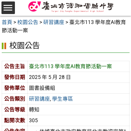
跳
至
選
主
首頁
>
校園公告
>
研習講座
>
臺北市113 學年度AI教育
單
要
節活動一案
內
校園公告
容
區
公告主旨
臺北市113 學年度AI教育節活動一案
發佈日期
2025 年 5 月 28 日
發佈單位
圖書設備組
公告類別
研習講座
,
學生專區
公告等級
轉知
點閱次數
305