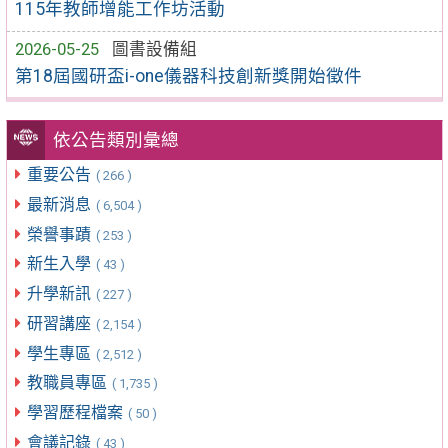
115年教師增能工作坊活動
2026-05-25
圖書設備組
第18屆國研盃i-one儀器科技創新獎開始徵件
依公告類別彙總
重要公告
( 266 )
最新消息
( 6,504 )
榮譽事蹟
( 253 )
新生入學
( 43 )
升學新訊
( 227 )
研習講座
( 2,154 )
學生專區
( 2,512 )
教職員專區
( 1,735 )
學習歷程檔案
( 50 )
會議記錄
( 43 )