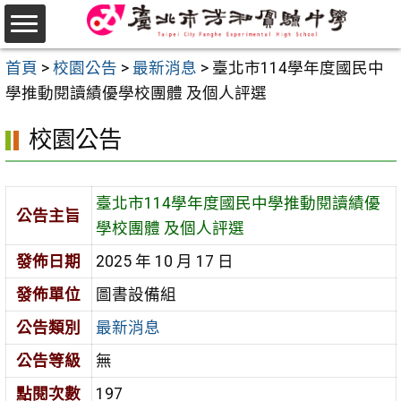
跳
至
選
主
首頁
>
校園公告
>
最新消息
>
臺北市114學年度國民中
單
要
學推動閱讀績優學校團體 及個人評選
內
校園公告
容
區
臺北市114學年度國民中學推動閱讀績優
公告主旨
學校團體 及個人評選
發佈日期
2025 年 10 月 17 日
發佈單位
圖書設備組
公告類別
最新消息
公告等級
無
點閱次數
197