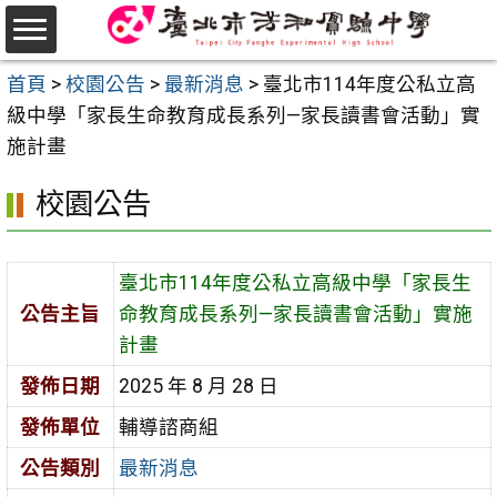
跳
至
選
主
首頁
>
校園公告
>
最新消息
>
臺北市114年度公私立高
單
要
級中學「家長生命教育成長系列—家長讀書會活動」實
內
施計畫
容
校園公告
區
臺北市114年度公私立高級中學「家長生
公告主旨
命教育成長系列—家長讀書會活動」實施
計畫
發佈日期
2025 年 8 月 28 日
發佈單位
輔導諮商組
公告類別
最新消息