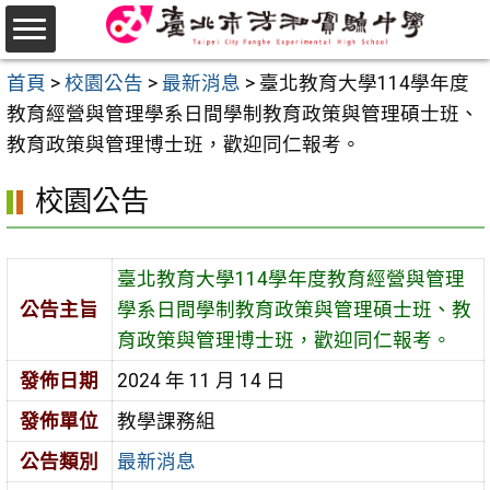
跳
至
選
主
首頁
>
校園公告
>
最新消息
>
臺北教育大學114學年度
單
要
教育經營與管理學系日間學制教育政策與管理碩士班、
內
教育政策與管理博士班，歡迎同仁報考。
容
校園公告
區
臺北教育大學114學年度教育經營與管理
公告主旨
學系日間學制教育政策與管理碩士班、教
育政策與管理博士班，歡迎同仁報考。
發佈日期
2024 年 11 月 14 日
發佈單位
教學課務組
公告類別
最新消息